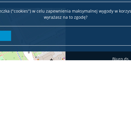
teczka ("cookies") w celu zapewnienia maksymalnej wygody w korzys
wyrażasz na to zgodę?
Biuro ds.
Leaflet
| ©
OpenStreetMap
contributors
Deklaracja dostępności