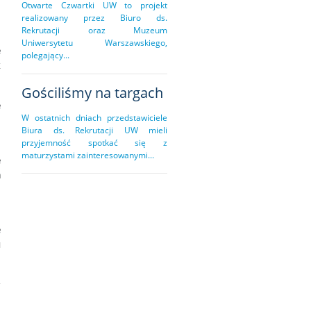
Otwarte Czwartki UW to projekt
z
realizowany przez Biuro ds.
Rekrutacji oraz Muzeum
Uniwersytetu Warszawskiego,
e
polegający...
k
Gościliśmy na targach
e
W ostatnich dniach przedstawiciele
.
Biura ds. Rekrutacji UW mieli
przyjemność spotkać się z
maturzystami zainteresowanymi...
e
a
m
e
u