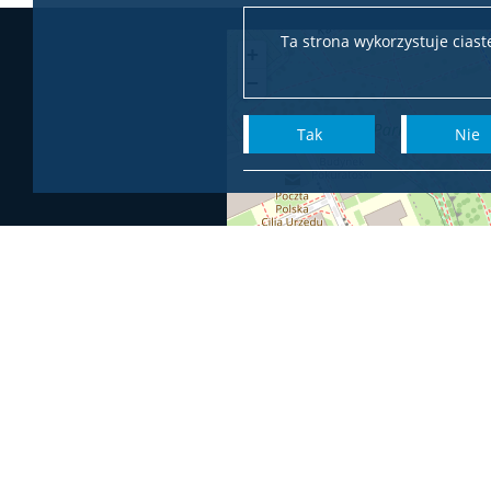
Ta strona wykorzystuje cias
+
−
Tak
Nie