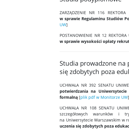
ZARZĄDZENIE NR 116 REKTORA 
w sprawie Regulaminu Studiów P
UW
]
POSTANOWIENIE NR
12
REKTORA 
w sprawie wysokości opłaty rekru
Studia prowadzone na 
się zdobytych poza edu
UCHWAŁA NR 392
SENATU UNIWE
potwierdzania na Uniwersytecie
formalną
[
plik pdf w Monitorze UW
UCHWAŁA NR 108 SENATU UNIWER
szczegółowych warunków i tr
na Uniwersytecie Warszawskim w 
uczenia się zdobytych poza eduka