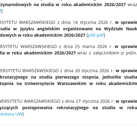
dzynarodowych na studia w roku akademickim 2026/2027
wra
f
]
YTETU WARSZAWSKIEGO z dnia 14 stycznia 2026 r.
w sprawi
studia w języku angielskim organizowane na Wydziale Nau
rodowych w roku akademickim 2026/2027
[
plik pdf
]
SYTETU WARSZAWSKIEGO z dnia 25 marca 2026 r.
w sprawi
tudia w roku akademickim 2026/2027
wraz z załącznikiem (z późn
RSYTETU WARSZAWSKIEGO z dnia 20 stycznia 2026 r.
w sprawi
utacyjnego na studia pierwszego stopnia, jednolite studi
 stopnia na Uniwersytecie Warszawskim w roku akademicki
ERSYTETU WARSZAWSKIEGO z dnia 27 stycznia 2026 r.
w sprawi
yczących postępowania rekrutacyjnego na studia w rok
Monitora UW
]