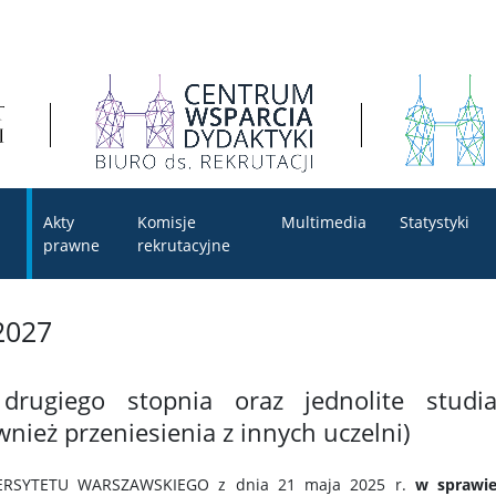
Akty
Komisje
Multimedia
Statystyki
prawne
rekrutacyjne
2027
drugiego stopnia oraz jednolite studi
nież przeniesienia z innych uczelni)
RSYTETU WARSZAWSKIEGO z dnia 21 maja 2025 r.
w sprawi