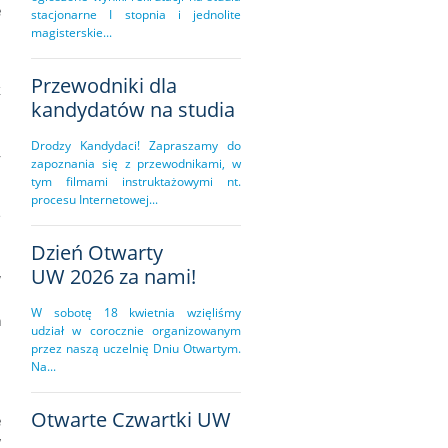
e
stacjonarne I stopnia i jednolite
m
magisterskie...
Przewodniki dla
k
kandydatów na studia
a
Drodzy Kandydaci! Zapraszamy do
,
zapoznania się z przewodnikami, w
h
tym filmami instruktażowymi nt.
procesu Internetowej...
e
u
Dzień Otwarty
UW 2026 za nami!
w
a
W sobotę 18 kwietnia wzięliśmy
a
udział w corocznie organizowanym
a
przez naszą uczelnię Dniu Otwartym.
m
Na...
Otwarte Czwartki UW
e
w