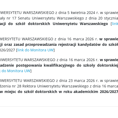
ERSYTETU WARSZAWSKIEGO z dnia 5 kwietnia 2024 r. w sprawi
wały nr 17 Senatu Uniwersytetu Warszawskiego z dnia 20 styczni
acji do szkół doktorskich Uniwersytetu Warszawskiego
[
lin
WERSYTETU WARSZAWSKIEGO z dnia 16 marca 2026 r.
w sprawi
i oraz zasad przeprowadzania rejestracji kandydatów do szkó
26/2027 [
link do Monitora UW
]
IWERSYTETU WARSZAWSKIEGO z dnia 16 marca 2026 r.
w sprawi
wadzenie postępowania kwalifikacyjnego do szkoły doktorskie
k do Monitora UW
]
WERSYTETU WARSZAWSKIEGO z dnia 23 marca 2026 r. w sprawi
ądzenia nr 28 Rektora Uniwersytetu Warszawskiego z dnia 16 marc
tów miejsc do szkół doktorskich w roku akademickim 2026/202