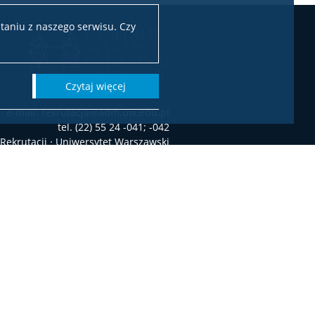
taniu z naszego serwisu. Czy
czytaj więcej
e-mail: rekrutacja@adm.uw.edu.pl
tel. (22) 55 24 -041; -042
 Rekrutacji · Uniwersytet Warszawski