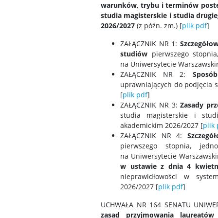
warunków, trybu i terminów postę
studia magisterskie i studia dru
2026/2027
(z późn. zm.) [
plik pdf
]
ZAŁĄCZNIK NR 1:
Szczegółow
studiów
pierwszego stopnia,
na Uniwersytecie Warszawski
ZAŁĄCZNIK NR 2:
Sposób
uprawniających do podjęcia s
[
plik pdf
]
ZAŁĄCZNIK NR 3:
Z
asady prze
studia magisterskie i stu
akademickim 2026/2027 [
plik
ZAŁĄCZNIK NR 4:
Szczegó
pierwszego stopnia, jedn
na Uniwersytecie Warszaws
w ustawie z dnia 4 kwietn
nieprawidłowości w syste
2026/2027 [
plik pdf
]
UCHWAŁA NR 164 SENATU UNIWER
zasad przyjmowania laureatów 