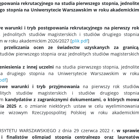
powania rekrutacyjnego na studia pierwszego stopnia, jednolit
giego stopnia na Uniwersytecie Warszawskim w roku akademicki
e warunki i tryb postępowania rekrutacyjnego na pierwszy ro
 jednolitych studiów magisterskich i studiów drugiego stopni
m w roku akademickim 2026/2027 [
plik pdf
]
 przeliczania ocen ze świadectw uzyskanych za granicą
tudiów pierwszego stopnia oraz jednolitych studiów magisterskic
niesienia z innej uczelni
na studia pierwszego stopnia, jednolit
dia drugiego stopnia na Uniwersytecie Warszawskim w rok
 pdf
]
łowe warunki i tryb przyjmowania
na pierwszy rok studió
olitych studiów magisterskich i studiów drugiego stopni
kim
kandydatów z zagranicznymi dokumentami, o których mow
ia 2025 r.
o zmianie niektórych ustaw w celu wyeliminowani
mie wizowym Rzeczypospolitej Polskiej w roku akademicki
SYTETU WARSZAWSKIEGO z dnia 29 czerwca 2022 r.
w sprawi
i finalistów olimpiad stopnia centralnego oraz laureató