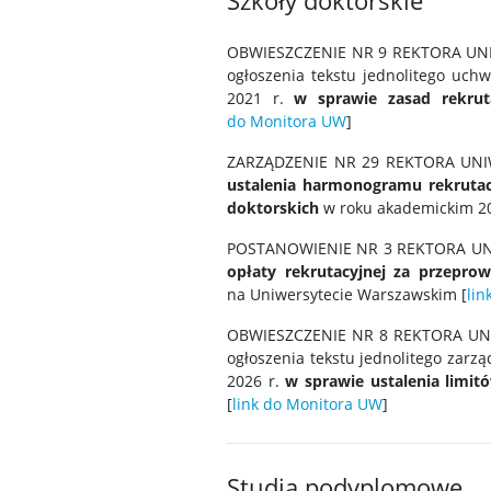
Szkoły doktorskie
OBWIESZCZENIE NR 9 REKTORA UNIW
ogłoszenia tekstu jednolitego uch
2021 r.
w sprawie zasad rekrut
do Monitora UW
]
ZARZĄDZENIE NR 29 REKTORA UNI
ustalenia harmonogramu rekrutacj
doktorskich
w roku akademickim 20
POSTANOWIENIE NR 3 REKTORA UN
opłaty rekrutacyjnej za przepro
na Uniwersytecie Warszawskim [
lin
OBWIESZCZENIE NR 8 REKTORA UNI
ogłoszenia tekstu jednolitego zarz
2026 r.
w sprawie ustalenia limi
[
link do Monitora UW
]
Studia podyplomowe