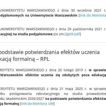
UNIWERSYTETU WARSZAWSKIEGO z dnia 30 września 2021 r
odyplomowych na Uniwersytecie Warszawskim
[
link do Monitor
UNIWERSYTETU WARSZAWSKIEGO
z dnia
29
października 2021 r
tacyjnej na studia podyplomowe
(ze zm.) [
plik pdf
]
podstawie potwierdzania efektów uczenia
kacją formalną – RPL
RSYTETU WARSZAWSKIEGO
z dnia 20 lutego 2019 r.
w sprawi
 Warszawskim efektów uczenia się zdobytych poza edukacj
]
SYTETU WARSZAWSKIEGO z dnia 21 maja 2025 r. w sprawi
ybu postępowania rekrutacyjnego na studia prowadzon
roku akademickim 2026/2027
na podstawie potwierdzania efektó
cją formalną
[
link do Monitora UW
]