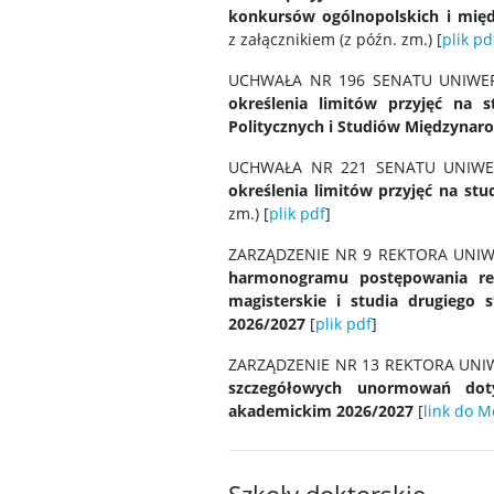
konkursów ogólnopolskich i mię
z załącznikiem (z późn. zm.)
[
plik pd
UCHWAŁA NR 196 SENATU UNIWERS
określenia limitów przyjęć na 
Politycznych i Studiów Międzyna
UCHWAŁA NR 221 SENATU UNIWER
określenia limitów przyjęć na s
zm.)
[
plik pdf
]
ZARZĄDZENIE NR 9 REKTORA UNIWE
harmonogramu postępowania rekr
magisterskie i studia drugiego
2026/2027
[
plik pdf
]
ZARZĄDZENIE NR 13 REKTORA UNIW
szczegółowych unormowań dot
akademickim 2026/2027
[
link do 