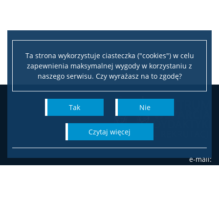
Ta strona wykorzystuje ciasteczka ("cookies") w celu
zapewnienia maksymalnej wygody w korzystaniu z
naszego serwisu. Czy wyrażasz na to zgodę?
Tak
Nie
czytaj więcej
e-mail:
rekrutacja@adm.uw.edu.pl
tel. (22) 55 24 -041; -042
Biuro ds. Rekrutacji ·
Uniwersytet Warszawski