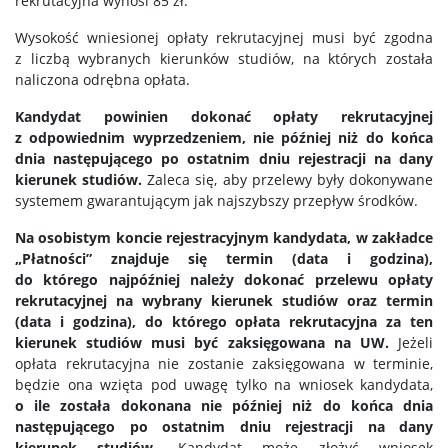
rekrutacyjna wynosi 85 zł.
Wysokość wniesionej opłaty rekrutacyjnej musi być zgodna
z liczbą wybranych kierunków studiów, na których została
naliczona odrębna opłata.
Kandydat powinien dokonać opłaty rekrutacyjnej
z odpowiednim wyprzedzeniem, nie później niż do końca
dnia następującego po ostatnim dniu rejestracji na dany
kierunek studiów.
Zaleca się, aby przelewy były dokonywane
systemem gwarantującym jak najszybszy przepływ środków.
Na osobistym koncie rejestracyjnym kandydata, w zakładce
„Płatności” znajduje się termin (data i godzina),
do którego najpóźniej należy dokonać przelewu opłaty
rekrutacyjnej na wybrany kierunek studiów oraz termin
(data i godzina), do którego opłata rekrutacyjna za ten
kierunek studiów musi być zaksięgowana na UW.
Jeżeli
opłata rekrutacyjna nie zostanie zaksięgowana w terminie,
będzie ona wzięta pod uwagę tylko na wniosek kandydata,
o ile została dokonana nie później niż do końca dnia
następującego po ostatnim dniu rejestracji na dany
kierunek studiów
. Kandydat może złożyć wniosek